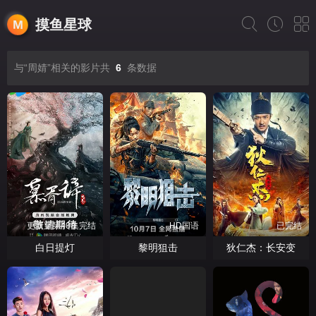
摸鱼星球
与“周婧”相关的影片共
6
条数据
更新至第40集完结
HD国语
已完结
白日提灯
黎明狙击
狄仁杰：长安变