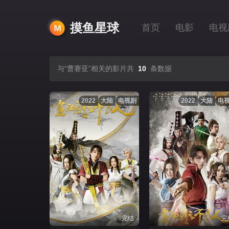
摸鱼星球
首页
电影
电视
与“曹赛亚”相关的影片共
10
条数据
2022
大陆
电视剧
2022
大陆
电
完结
完