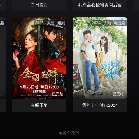
季
白日提灯
我靠宫心秘籍勇闯后宫
视剧
2025
大陆
短剧
2024
大陆
电视剧
集
已完结
已完结
金昭玉醉
我的少年时代2024
©
摸鱼星球