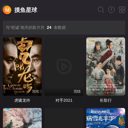
摸鱼星球
与“程诚”相关的影片共
24
条数据
完结
完结
完结
虎啸龙吟
对手2021
长歌行