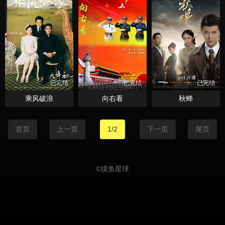
已完结
已完结
已完结
乘风破浪
向右看
秋蝉
首页
上一页
1/2
下一页
尾页
©
摸鱼星球