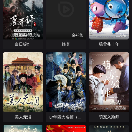
更新至第40集完结
全42集
已完结
白日提灯
蜂巢
瑞雪兆丰年
已完结
已完结
已完结
美人无泪
萌宠入殓师
少年四大名捕（2015）