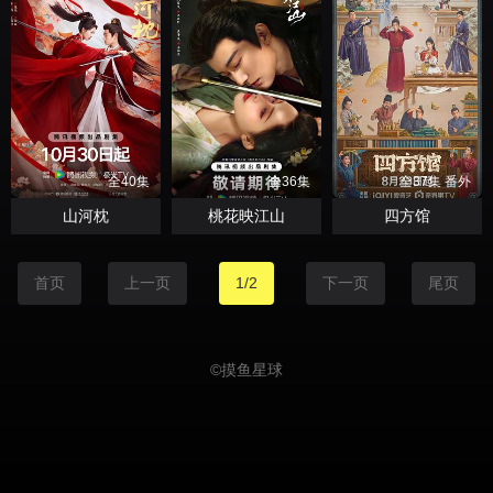
全40集
全36集
全37集 番外
山河枕
桃花映江山
四方馆
首页
上一页
1/2
下一页
尾页
©
摸鱼星球