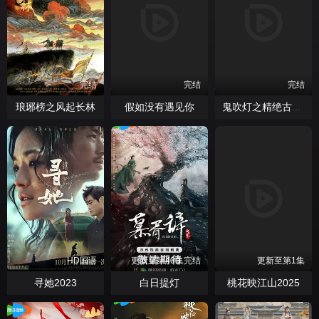
完结
完结
完结
琅琊榜之风起长林
假如没有遇见你
鬼吹灯之精绝古城2016
HD国语
更新至第40集完结
更新至第1集
寻她2023
白日提灯
桃花映江山2025