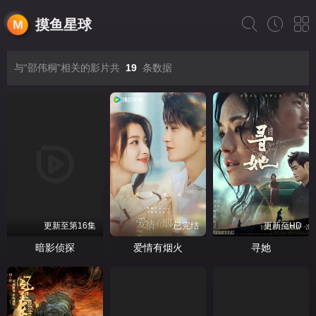
摸鱼星球
与“邵伟桐”相关的影片共
19
条数据
更新至第16集
已完结
更新至HD
暗影侦探
爱情有烟火
寻她