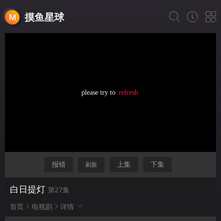
摸鱼星球
报错
上集
下集
刷新
白日提灯
第27集
首页
电视剧
详情