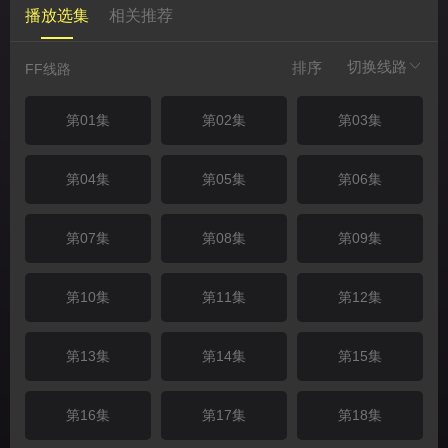
播放选集
相关推荐
切换线路
排序
FF线路
第01集
第02集
第03集
第04集
第05集
第06集
第07集
第08集
第09集
第10集
第11集
第12集
第13集
第14集
第15集
第16集
第17集
第18集