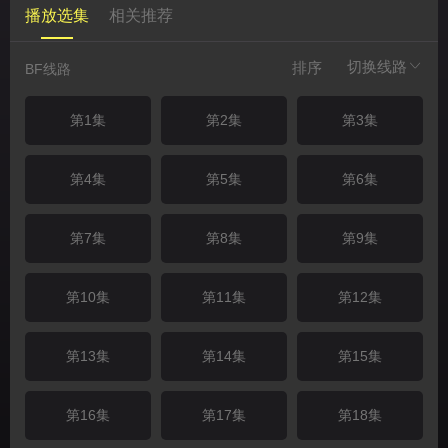
播放选集
相关推荐
切换线路
排序
BF线路
第1集
第2集
第3集
第4集
第5集
第6集
第7集
第8集
第9集
第10集
第11集
第12集
第13集
第14集
第15集
第16集
第17集
第18集