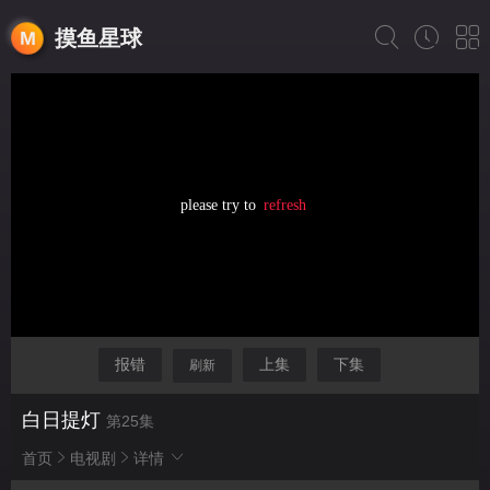
摸鱼星球
报错
上集
下集
刷新
白日提灯
第25集
首页
电视剧
详情