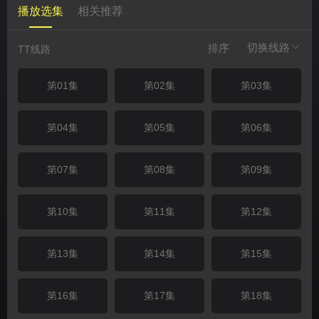
播放选集
相关推荐
切换线路
排序
TT线路
第01集
第02集
第03集
第04集
第05集
第06集
第07集
第08集
第09集
第10集
第11集
第12集
第13集
第14集
第15集
第16集
第17集
第18集